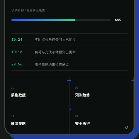
运行负载 / 能量状态示意
64
%
实时点位与设备回执已同步
10:24
负荷与光伏滚动预测已更新
10:18
影子策略约束检查通过
09:56
01
02
采集数据
预测趋势
03
04
推演策略
安全执行