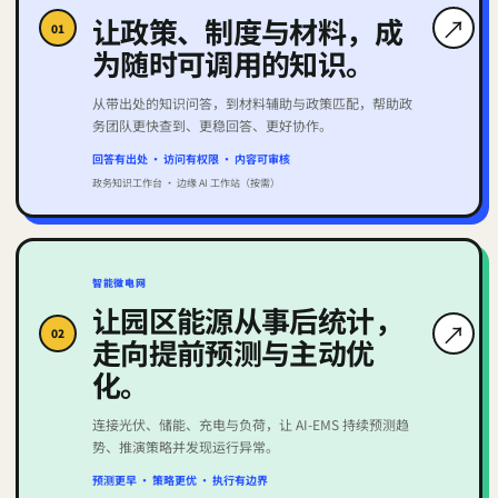
让政策、制度与材料，成
↗
0
1
为随时可调用的知识。
从带出处的知识问答，到材料辅助与政策匹配，帮助政
务团队更快查到、更稳回答、更好协作。
回答有出处 · 访问有权限 · 内容可审核
政务知识工作台 · 边缘 AI 工作站（按需）
智能微电网
让园区能源从事后统计，
↗
0
2
走向提前预测与主动优
化。
连接光伏、储能、充电与负荷，让 AI‑EMS 持续预测趋
势、推演策略并发现运行异常。
预测更早 · 策略更优 · 执行有边界